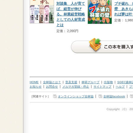
対談集 人が育て
ブチ破れ 
ば、経営が伸び
壁 あきら
る。林業経営戦略
れば夢は叶
としての人材育成
定価： 1,98
とは
定価： 2,090円
HOME
全林協とは？
普及支援
林研グループ
出版物
SGEC森
お知らせ
お問合せ
メルマガ登録・停止
サイトマップ
ヘルプ
プ
［関連サイト］
オンラインショップ全林協
全林協facebook
Copyright （C）
20