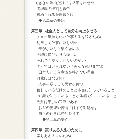
できない理由だけでは結果は出せぬ
管理職の役割と責任
求められる管理職とは
◆第二章の要約
第三章 社会人として自分を向上させる
チョー気持ちいい仕事人生を送るために
納得して仕事に取り組め
夢がないなら早く辞めろ
天職は遊びよりも楽しい
それでも割り切れないのが人生
笑ってはいられない「みんな残りますよ」
日本人が自立意識を持たない理由
お化けはなぜ怖い
人事を尽くして天命を待つ
信じているだけのことと本当に知っていること
知識で知っていることと体感で知っていること
失敗は学びの宝庫である
お客の要望や苦情にはすぐ対処せよ
自らの仕事に誇りを持て
◆第三章の要約
第四章 実りある人生のために
実りある人生のために