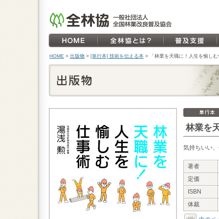
HOME
>
出版物
>
[単行本] 技術を伝える本
>
「林業を天職に！人生を愉しむ
林業を
気持ちいい、
著者
定価
ISBN
体裁