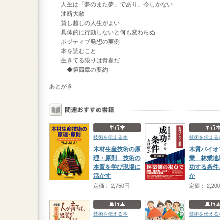
人生は「夢のまた夢」であり、今しかない
油断大敵
貸し越しの人生がよい
具体的に行動しないと何も変わらぬ
ポジティブ発想の実例
本を読むこと
生きてる限りは青春だ
◆第四章の要約
あとがき
技術を伝える本
技術を伝える
木材生産技術の原
木質バイオ
理・原則 技術の
業 林業地
本質を学び現場に
功する条件
活かす
か
定価： 2,750円
定価： 2,20
技術を伝える本
技術を伝える