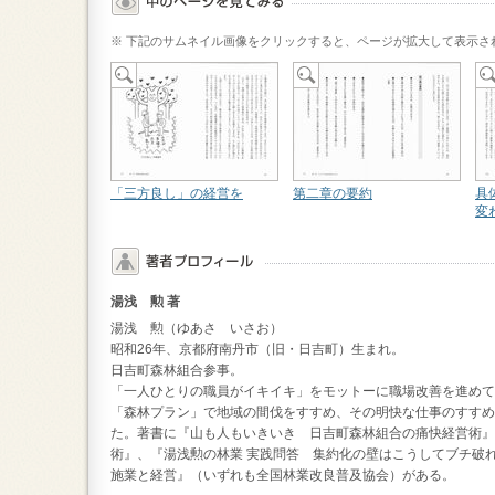
※ 下記のサムネイル画像をクリックすると、ページが拡大して表示さ
「三方良し」の経営を
第二章の要約
具
変
湯浅 勲 著
湯浅 勲（ゆあさ いさお）
昭和26年、京都府南丹市（旧・日吉町）生まれ。
日吉町森林組合参事。
「一人ひとりの職員がイキイキ」をモットーに職場改善を進めて
「森林プラン」で地域の間伐をすすめ、その明快な仕事のすすめ
た。著書に『山も人もいきいき 日吉町森林組合の痛快経営術』
術』、『湯浅勲の林業 実践問答 集約化の壁はこうしてブチ破
施業と経営』（いずれも全国林業改良普及協会）がある。