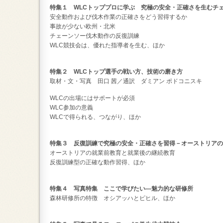
特集１ WLCトッププロに学ぶ 究極の安全・正確さを生むチ
安全動作および伐木作業の正確さをどう習得するか
事故が少ない欧州・北米
チェーンソー伐木動作の反復訓練
WLC競技会は、優れた指導者を生む、ほか
特集２ WLCトップ選手の戦い方、技術の磨き方
取材・文・写真 田口 茜／通訳 ダミアン ポドコニスキ
WLCの出場にはサポートが必須
WLC参加の意義
WLCで得られる、つながり、ほか
特集３ 反復訓練で究極の安全・正確さを習得－オーストリアの
オーストリアの就業前教育と就業後の継続教育
反復訓練型の正確な動作習得、ほか
特集４ 写真特集 ここで学びたい―魅力的な研修所
森林研修所の特徴 オシアッハとピヒル、ほか