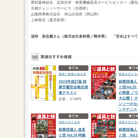
豊田森林組合 足助支所 林業機械器具サービスセンター（愛知
京都チェンソーサービス（京都府）
山陽商事株式会社 津山出張所（岡山県）
上林商店（鹿児島県）
追悼 泉忠義さん（株式会社泉林業／熊本県） 「安全はすべて
森林と林業を知る本
技術を伝える
2024年改訂版 林
林業現場人
業労働安全衛生推
と技Vol.2
進テキスト
の実践 ノ
大公開！ 
定価： 3,740円
ンソーのセ
ンテナンス
定価： 2,53
技術を伝える本
技術を伝える
林業現場人 道具
林業現場人
と技 Vol.18 特集
と技 Vol.1