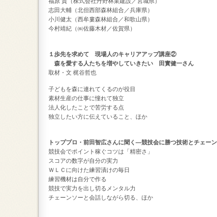
福原 貴（株式会社丹野林業建設／宮城県）
志田大輔（北但西部森林組合／兵庫県）
小川健太（西牟婁森林組合／和歌山県）
今村靖紀（㈱佐藤木材／佐賀県）
１歩先を求めて 現場人のキャリアアップ講座②
森を愛する人たちを増やしていきたい 田實健一さん
取材・文
梶谷哲也
子どもを森に連れてくるのが役目
素材生産の仕事に憧れて独立
法人化したことで苦労する点
独立したい方に伝えていること、ほか
トッププロ・前田智広さんに聞く―競技会に勝つ技術とチェーン
競技会でポイント稼ぐコツは「精密さ」
スコアの数字が自分の実力
ＷＬＣに向けた練習漬けの毎日
練習機材は自分で作る
競技で実力を出し切るメンタル力
チェーンソーと会話しながら切る、ほか