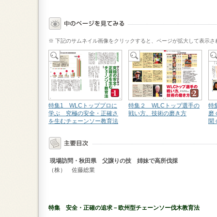
※ 下記のサムネイル画像をクリックすると、ページが拡大して表示さ
特集1 WLCトッププロに
特集２ WLCトップ選手の
特
学ぶ 究極の安全・正確さ
戦い方、技術の磨き方
磨
を生むチェーンソー教育法
聞
現場訪問・秋田県 父譲りの技 姉妹で高所伐採
（株） 佐藤総業
特集 安全・正確の追求－欧州型チェーンソー伐木教育法