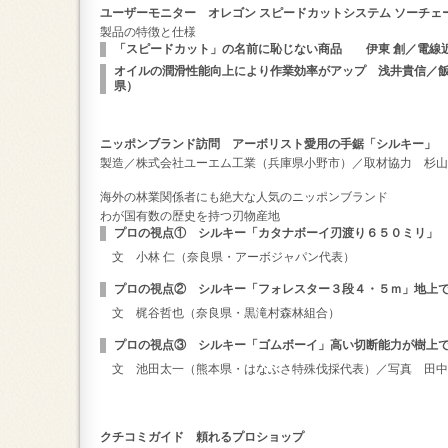
ユーザーモニター オレゴン スピードカットシステム ソーチェ
製品の特徴と仕様
「スピードカット」の名前に恥じない商品 伊東 創／電線
オイルの潤滑性能向上により作業効率がアップ 浅井貴信／
県）
ニッポンブランド訪問 アーボリスト愛用の手鋸「シルキー」
製造／株式会社ユーエム工業（兵庫県小野市）／取材協力 杉山
海外の林業関係者にも絶大な人気のニッポンブランド
わが国有数の歴史を持つ刃物産地
プロの視点① シルキー「カタナボーイ刃渡り６５０ミリ」
文 小林 仁（奈良県・アーボジャパン代表）
プロの視点② シルキー「フォレスター３段４・５ｍ」地上
文 梶谷哲也（奈良県・黒滝村森林組合）
プロの視点③ シルキー「ゴムボーイ」高い切断能力が樹上
文 池田太一（熊本県・はなぶさ特殊伐採代表）／写真 田中
クチコミガイド 頼れるプロショップ