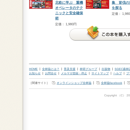
北欧に学ぶ 重機
集 皆伐の
オペレータのテク
を探る
ニックと安全確保
定価： 1,98
術
定価： 1,980円
HOME
全林協とは？
普及支援
林研グループ
出版物
SGEC森
お知らせ
お問合せ
メルマガ登録・停止
サイトマップ
ヘルプ
プ
［関連サイト］
オンラインショップ全林協
全林協facebook
Copyright （C）
20