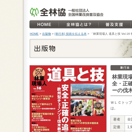
HOME
>
出版物
>
[単行本] 技術を伝える本
>
「林業現場人 道具と技 Vol.
林業現場人
全・正
ーの伐
ＷＬＣトップ
は。
著者
全
定価
1