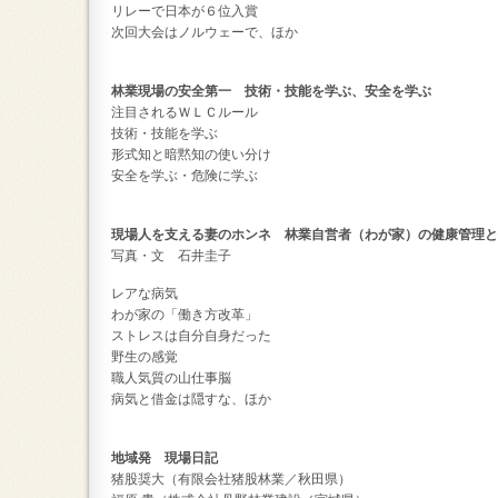
リレーで日本が６位入賞
次回大会はノルウェーで、ほか
林業現場の安全第一 技術・技能を学ぶ、安全を学ぶ
注目されるＷＬＣルール
技術・技能を学ぶ
形式知と暗黙知の使い分け
安全を学ぶ・危険に学ぶ
現場人を支える妻のホンネ 林業自営者（わが家）の健康管理と
写真・文 石井圭子
レアな病気
わが家の「働き方改革」
ストレスは自分自身だった
野生の感覚
職人気質の山仕事脳
病気と借金は隠すな、ほか
地域発 現場日記
猪股奨大（有限会社猪股林業／秋田県）