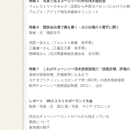
特集５ 写真で見るヨーロッパの学生伐木競技会
フォレストリースキルズ（北部から中部ヨーロッパにかけての林
アルプス－アドリア海沿岸森林オリンピック
特集６ 競技会出場で腕を磨く－JLC出場の３選手に聞く
取材・文 飛田京子
武田一吉さん（フォレスト創森 岩手県）
工藤健一さん（工藤正工業 岩手県）
西嶋強さん（石川県森林組合連合会 石川県）
特集７ これがチェーンソー伐木技術規程だ－技能目標、評価の
規程が技能目標、評価基準になるまで
カナダブリティッシュコロンビア州（BC州）の伐木造材規程
欧州チェーンソー技術認証制度（ECC）、ほか
レポート WLC２０１６ポーランド大会
取材・写真・文 田口 茜／写真 マリア グロニッチ
試合はチェーンソーコントロールから始まっている
競技について
参加国の様子