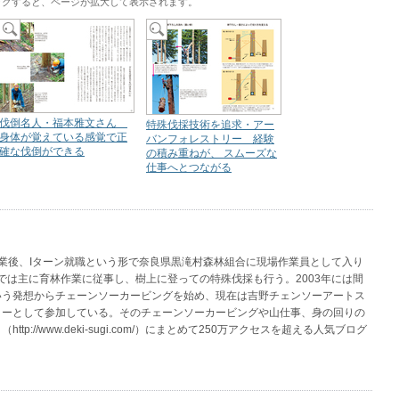
ックすると、ページが拡大して表示されます。
伐倒名人・福本雅文さん
特殊伐採技術を追求・アー
身体が覚えている感覚で正
バンフォレストリー 経験
確な伐倒ができる
の積み重ねが、 スムーズな
仕事へとつながる
学卒業後、Iターン就職という形で奈良県黒滝村森林組合に現場作業員として入り
場では主に育林作業に従事し、樹上に登っての特殊伐採も行う。2003年には間
いう発想からチェーンソーカービングを始め、現在は吉野チェンソーアートス
ターとして参加している。そのチェーンソーカービングや山仕事、身の回りの
p://www.deki-sugi.com/）にまとめて250万アクセスを超える人気ブログ