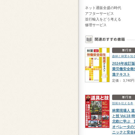
ネット通販全盛の時代
アフターサービス
並行輸入をどう考える
修理サービス
森林と林業を知
2024年改訂版
業労働安全衛
進テキスト
定価： 3,740円
技術を伝える本
林業現場人 
と技 Vol.18 
北欧に学ぶ 
オペレータの
ニックと安全