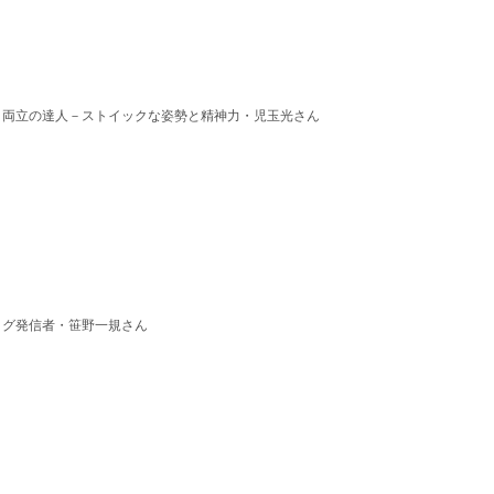
、両立の達人－ストイックな姿勢と精神力・児玉光さん
り
ログ発信者・笹野一規さん