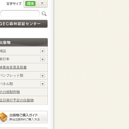
雑誌
単行本
林業改良普及双書
パンフレット類
パネル類
その他制作物
近日発行予定の出版物