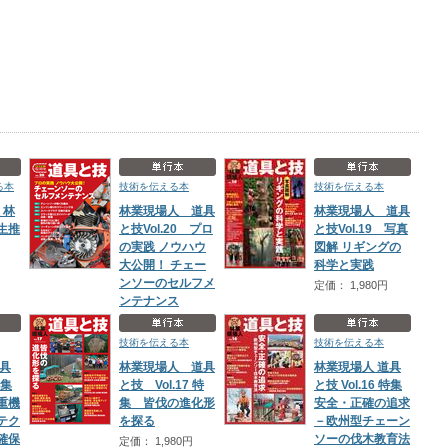
る本
技術を伝える本
技術を伝える本
 林
林業現場人 道具
林業現場人 道具
生推
と技Vol.20 プロ
と技Vol.19 写真
の実践 ノウハウ
図解 リギングの
大公開！ チェー
科学と実践
ンソーのセルフメ
定価： 1,980円
ンテナンス
定価： 2,530円
技術を伝える本
技術を伝える本
道具
林業現場人 道具
林業現場人 道具
特集
と技 Vol.17 特
と技 Vol.16 特集
重機
集 皆伐の進化形
安全・正確の追求
テク
を探る
－欧州型チェーン
確保
ソーの伐木教育法
定価： 1,980円