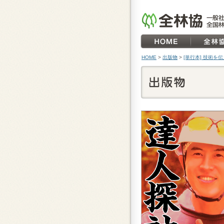
HOME
>
出版物
>
[単行本] 技術を