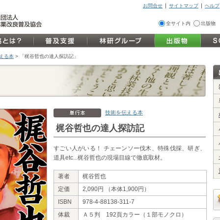
お問合せ
サイトマップ
ヘルプ
全サイト内
出版物
伝える本
>
「梶谷哲也の達人探訪記」
技術を伝える本
梶谷哲也の達人探訪記
すごい人がいる！ チェーンソー伐木、特殊伐採、研ぎ、
道具etc...梶谷哲也の現場目線で徹底取材。
著者
梶谷哲也
定価
2,090円 （本体1,900円）
ISBN
978-4-88138-311-7
体裁
Ａ５判 192頁カラー（１部モノクロ）