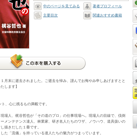
中のページを見てみる
著者プロフィール
主要目次
関連おすすめ書籍
１１月末に逝去されました。ご逝去を悼み、謹んでお悔やみ申しあげますとと
いたします】
ント、心に残るもの満載です。
現場人、梶谷哲也が「その道のプロ」の仕事現場へ。現場人の目線で、伐倒
ソーメンテナンス達人、林業家、研ぎ名人たちのワザ、ノウハウ、道具扱いの
材し描きだした１冊です。
した「流儀」を持っている達人たちの魅力がつまっています。