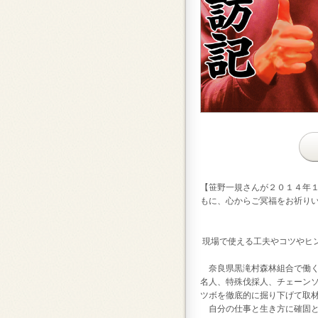
【笹野一規さんが２０１４年
もに、心からご冥福をお祈り
現場で使える工夫やコツやヒ
奈良県黒滝村森林組合で働く
名人、特殊伐採人、チェーン
ツボを徹底的に掘り下げて取
自分の仕事と生き方に確固と