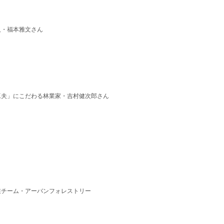
人・福本雅文さん
工夫」にこだわる林業家・吉村健次郎さん
業チーム・アーバンフォレストリー