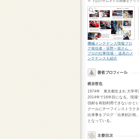
※ 下記のサムネイル画像をクリ
機械メンテナンス情報ブロ
グ発信者・笹野一規さん
プロの仕事現場・ 道具のメ
ンテナンスも紹介
梶谷哲也
1974年 東京都生まれ 大
2014年で16年目になる。現
伐材を有効利用できないかと
クールにチーフインストラク
出来事をブログ「出来杉計画」（htt
となっている。