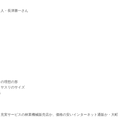
名人・長津勝一さん
）の理想の形
てヤスリのサイズ
係
－充実サービスの林業機械販売店か、価格の安いインターネット通販か・大町