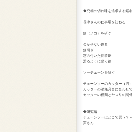
◆究極の切れ味を追求する鋸
長津さんの仕事場を訪ねる
鋸（ノコ）を研ぐ
欠かせない道具
鋸研ぎ
窓の付いた長勝鋸
滑るように動く鋸
ソーチェーンを研ぐ
チェーンソーのカッター（刃
カッターの消耗具合に合わせ
カッターの種類とヤスリの関
◆研究編
チェーンソーはどこで買う？
実さん