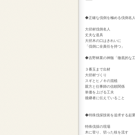
◆正確な伐倒を極める伐倒名
大径材伐倒名人
丈夫な道具
大径木の口はきれいに
「伐倒に全責任を持つ」
◆吉野林業の神髄「徹底的な
３番玉まで出材
大径材づくり
スギとヒノキの混植
親方と仕事師の信頼関係
単価を上げる工夫
後継者に伝えていること
◆特殊伐採技術を追求する起
特殊伐採の現場
木に登り、切った枝を流す