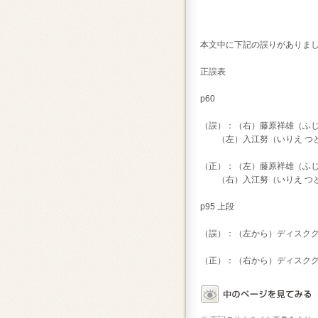
本文中に下記の誤りがありま
正誤表
p60
（誤）：（右）藤原祥雄（ふじ
（左）入江努（いりえ つ
（正）：（左）藤原祥雄（ふじ
（右）入江努（いりえ つ
p95 上段
（誤）：（左から）ディスク
（正）：（右から）ディスク