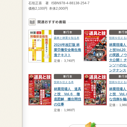
石垣正喜 著 ISBN978-4-88138-254-7
価格2,100円 本体2,000円
森林と林業を知る本
技術を伝える
2024年改訂版 林
林業現場人
業労働安全衛生推
と技Vol.2
進テキスト
の実践 ノ
大公開！ 
定価： 3,740円
ンソーのセ
ンテナンス
定価： 2,53
技術を伝える本
技術を伝える
林業現場人 道具
林業現場人
と技 Vol.６ 徹
と技 Vol.
底図解 搬出間伐
な伐倒を極
の仕事
定価： 1,98
定価： 1,980円