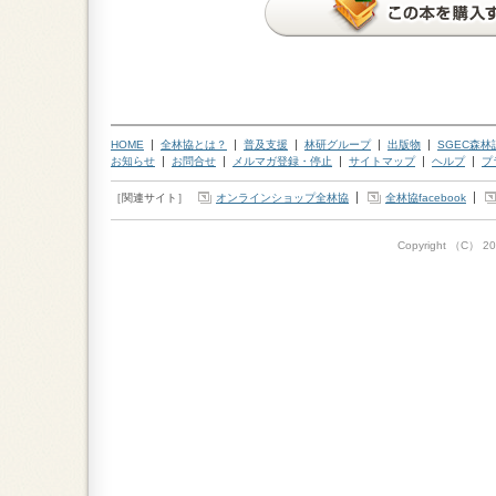
HOME
全林協とは？
普及支援
林研グループ
出版物
SGEC森
お知らせ
お問合せ
メルマガ登録・停止
サイトマップ
ヘルプ
プ
［関連サイト］
オンラインショップ全林協
全林協facebook
Copyright （C）
20