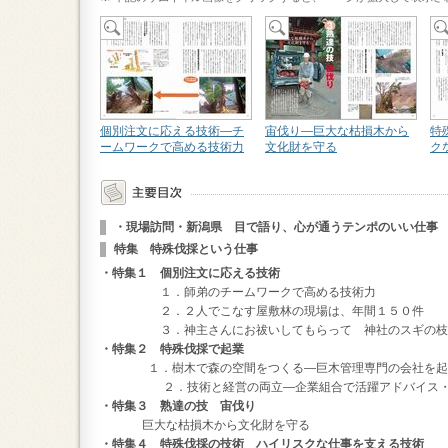
個別注文に応える技術―チ
宙伐り―巨大な枯損木から
特
ームワークで高める技術力
文化財を守る
ク
・現場訪問・新潟県 目で語り、心が通うテンポのいい仕事
特集 特殊伐採という仕事
・特集１ 個別注文に応える技術
１．師弟のチームワークで高める技術力
２．２人でこなす屋敷林の現場は、年間１５０件
３．神主さんにお祓いしてもらって 神社のスギの枝
・特集２ 特殊伐採で起業
１．樹木で森の空間をつくる―巨木管理専門の会社を起
２．技術と経営の両立―企業組合で活躍アドバイス・
・特集３ 熟達の技 宙伐り
巨大な枯損木から文化財を守る
・特集４ 特殊伐採の技術 ハイリスクな仕事を支える技術