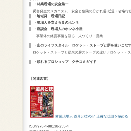
・林業現場の安全第一
災害発生のメカニズム 安全と危険の分かれ道‐近道・省略行
・地域発 現場日記
・現場人を支える妻のホンネ
・座談会 現場人のホンネ小屋
事業体の経営事情を語る―人づくり・営業
・山のライフスタイル ロケット・ストーブと薪を使いこな
ロケット・ストーブと従来の薪ストーブの違い／ロケット・ス
・頼れるプロショップ クチコミガイド
【関連図書】
林業現場人 道具と技Vol.4 正確な伐倒を極める
ISBN978-4-88138-255-4