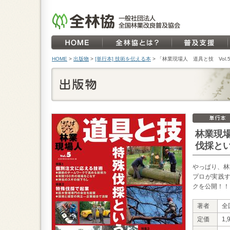
HOME
>
出版物
>
[単行本] 技術を伝える本
>
「林業現場人 道具と技 Vol.
林業現場
伐採と
やっぱり、林
プロが実践
クを公開！！
著者
全
定価
1