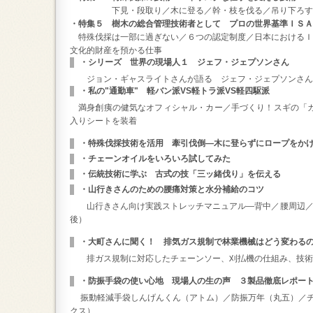
下見・段取り／木に登る／幹・枝を伐る／吊り下ろす
・特集５ 樹木の総合管理技術者として プロの世界基準ＩＳＡ
特殊伐採は一部に過ぎない／６つの認定制度／日本における
文化的財産を預かる仕事
・シリーズ 世界の現場人１ ジェフ・ジェプソンさん
ジョン・ギャスライトさんが語る ジェフ・ジェプソンさ
・私の"通勤車" 軽バン派VS軽トラ派VS軽四駆派
満身創痍の健気なオフィシャル・カー／手づくり！スギの「ガ
入りシートを装着
・特殊伐採技術を活用 牽引伐倒―木に登らずにロープをか
・チェーンオイルをいろいろ試してみた
・伝統技術に学ぶ 古式の技「三ッ緒伐り」を伝える
・山行きさんのための腰痛対策と水分補給のコツ
山行きさん向け実践ストレッチマニュアル―背中／腰周辺／
後）
・大町さんに聞く！ 排気ガス規制で林業機械はどう変わる
排ガス規制に対応したチェーンソー、刈払機の仕組み、技術
・防振手袋の使い心地 現場人の生の声 ３製品徹底レポー
振動軽減手袋しんげんくん（アトム）／防振万年（丸五）／チ
クス）