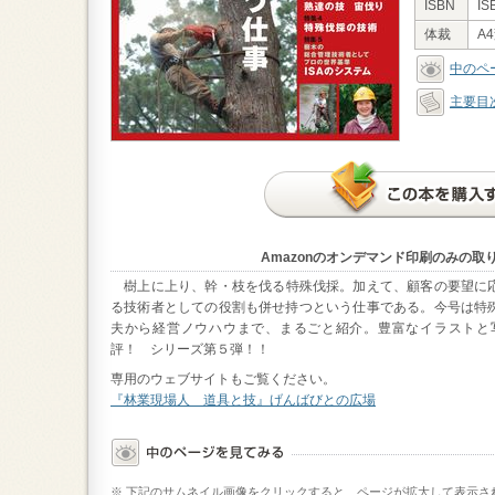
ISBN
IS
体裁
A
中のペ
主要目
Amazonのオンデマンド印刷のみの
樹上に上り、幹・枝を伐る特殊伐採。加えて、顧客の要望に
る技術者としての役割も併せ持つという仕事である。今号は特
夫から経営ノウハウまで、まるごと紹介。豊富なイラストと
評！ シリーズ第５弾！！
専用のウェブサイトもご覧ください。
『林業現場人 道具と技』げんばびとの広場
※ 下記のサムネイル画像をクリックすると、ページが拡大して表示さ