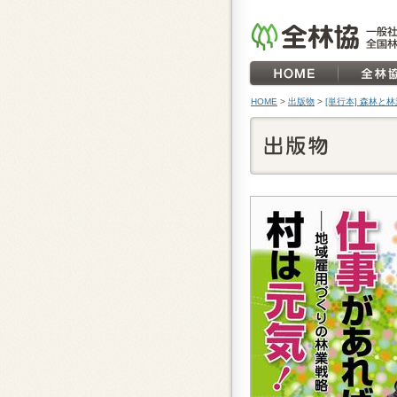
HOME
>
出版物
>
[単行本] 森林と