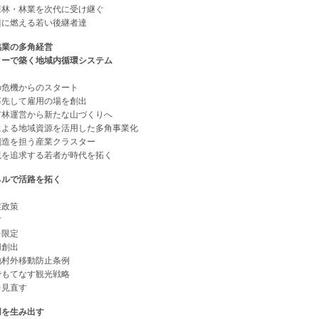
林・林業を次代に受け継ぐ
に燃える若い後継者達
協業の多角経営
ーで築く地域内循環システム
機からのスタート
して雇用の場を創出
運営から新たな山づくりへ
る地域資源を活用した多角事業化
を担う産業クラスター
追求する若者が時代を拓く
ルで活路を拓く
政策
方
限定
創出
村外移動防止条例
もてなす観光戦略
見直す
用を生み出す