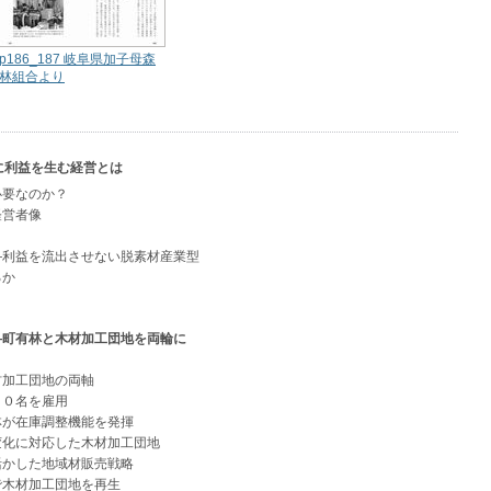
p186_187 岐阜県加子母森
林組合より
に利益を生む経営とは
要なのか？
営者像
利益を流出させない脱素材産業型
るか
―町有林と木材加工団地を両輪に
加工団地の両軸
０名を雇用
が在庫調整機能を発揮
化に対応した木材加工団地
かした地域材販売戦略
木材加工団地を再生