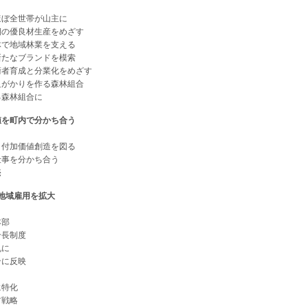
ぼ全世帯が山主に
の優良材生産をめざす
で地域林業を支える
たなブランドを模索
者育成と分業化をめざす
がかりを作る森林組合
森林組合に
値を町内で分かち合う
付加価値創造を図る
事を分かち合う
売
地域雇用を拡大
本部
長制度
丸に
に反映
特化
戦略