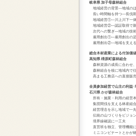
岐阜県 加子母森林組合
地域経営の背景―地域のほ
長い時間軸を持つ―長伐期
地域経営①―川上川下一体
地域経営②―認証取得で新
次代への繋ぎ―地域の技術
雇用創出①―雇用創出の足
雇用創出②―地域を支える
総合木材産業による付加価
高知県 梼原町森林組合
森林資源の成長に合わせ、
森林組合を核に地域内で仕
高まる工務店への直接販
全員参加経営で山主の利益･
石川県 かが森林組合
所有・施業・利用の経営
集団間伐を支える林産組合
経営理念を示し地域で一
伝統の山づくりをビジョン
境界線確認に一工夫
直営班を独立、管理機能に
ミニコンビナートとかが材