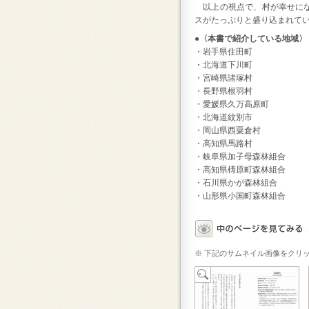
以上の視点で、村が幸せにな
スがたっぷりと盛り込まれて
●〈本書で紹介している地域〉
・岩手県住田町
・北海道下川町
・宮崎県諸塚村
・長野県根羽村
・愛媛県久万高原町
・北海道紋別市
・岡山県西粟倉村
・高知県馬路村
・岐阜県加子母森林組合
・高知県梼原町森林組合
・石川県かが森林組合
・山形県小国町森林組合
※ 下記のサムネイル画像をクリ