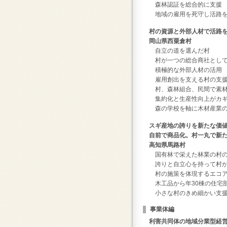
森林認証を総合的に支援
地域の雇用を死守し活路を
村の資源と外部人材で活路
岡山県西粟倉村
自立の道を選んだ村
村が一つの総合商社として
積極的な外部人材の活用
雇用創出を支える村の支
村、森林組合、民間で素材
集約化と生産性向上がカ
森の学校を軸に木材産業の
スギ産地の誇りを新たな価
自前で商品化。村一丸で新た
高知県馬路村
国有林で栄えた林業の村の
誇りと自立心を持って村が
村の施策を体現するエコア
木工品から年30棟の住宅
小さな村のきめ細かい支援
事業体編
利害共同体の地域分業型経