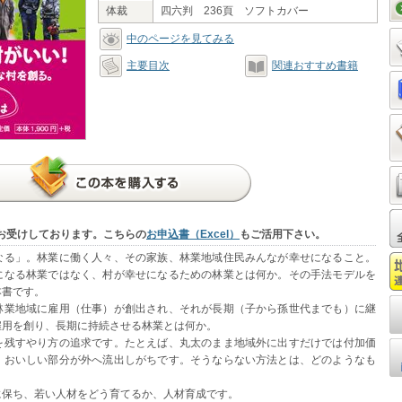
体裁
四六判 236頁 ソフトカバー
中のページを見てみる
主要目次
関連おすすめ書籍
お受けしております。こちらの
お申込書（Excel）
もご活用下さい。
なる」。林業に働く人々、その家族、林業地域住民みんなが幸せになること。
になる林業ではなく、村が幸せになるための林業とは何か。その手法モデルを
本書です。
業地域に雇用（仕事）が創出され、それが長期（子から孫世代までも）に継
雇用を創り、長期に持続させる林業とは何か。
残すやり方の追求です。たとえば、丸太のまま地域外に出すだけでは付加価
、おいしい部分が外へ流出しがちです。そうならない方法とは、どのようなも
保ち、若い人材をどう育てるか、人材育成です。