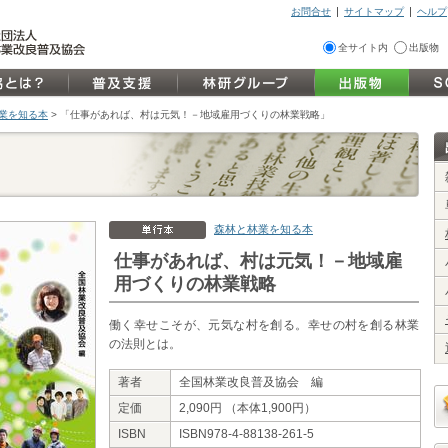
お問合せ
サイトマップ
ヘルプ
全サイト内
出版物
林業を知る本
>
「仕事があれば、村は元気！－地域雇用づくりの林業戦略」
森林と林業を知る本
仕事があれば、村は元気！－地域雇
用づくりの林業戦略
働く幸せこそが、元気な村を創る。幸せの村を創る林業
の法則とは。
著者
全国林業改良普及協会 編
定価
2,090円 （本体1,900円）
ISBN
ISBN978-4-88138-261-5