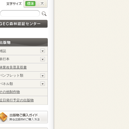
雑誌
単行本
林業改良普及双書
パンフレット類
パネル類
その他制作物
近日発行予定の出版物