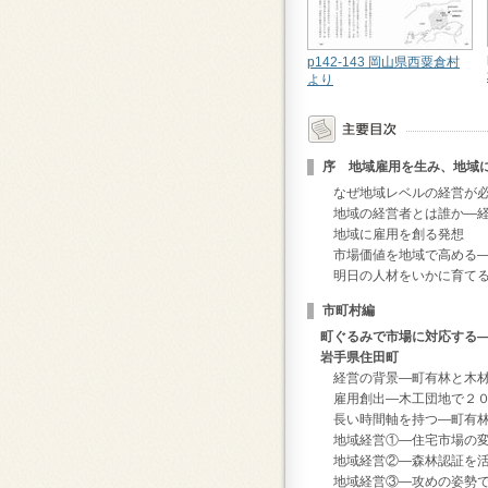
p142-143 岡山県西粟倉村
より
序 地域雇用を生み、地域
なぜ地域レベルの経営が必
地域の経営者とは誰か―経
地域に雇用を創る発想
市場価値を地域で高める―
明日の人材をいかに育て
市町村編
町ぐるみで市場に対応する
岩手県住田町
経営の背景―町有林と木材
雇用創出―木工団地で２０
長い時間軸を持つ―町有林
地域経営①―住宅市場の変
地域経営②―森林認証を活
地域経営③―攻めの姿勢で