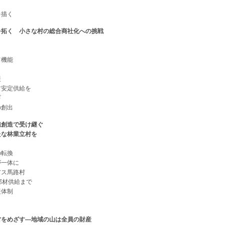
描く
を拓く 小さな村の総合商社化への挑戦
機能
援
安定供給を
ギ
創出
値創造で受け継ぐ
な林業立村を
転換
一体に
ス馬路村
部材供給まで
体制
営をめざす―地域の山は全員の財産