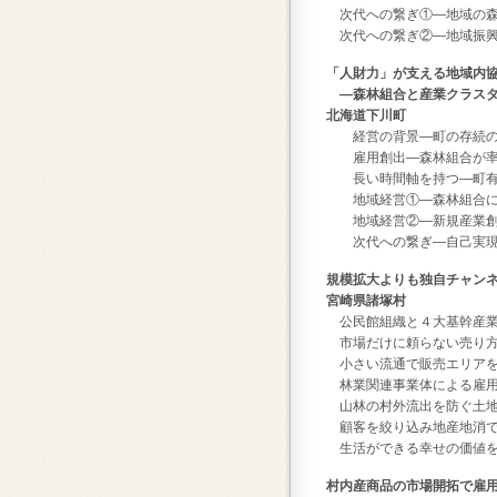
次代への繋ぎ①―地域の森
次代への繋ぎ②―地域振興
「人財力」が支える地域内
―森林組合と産業クラスタ
北海道下川町
経営の背景―町の存続の危
雇用創出―森林組合が率先
長い時間軸を持つ―町有林
地域経営①―森林組合によ
地域経営②―新規産業創造
次代への繋ぎ―自己実現を
規模拡大よりも独自チャンネ
宮崎県諸塚村
公民館組織と４大基幹産業
市場だけに頼らない売り
小さい流通で販売エリアを
林業関連事業体による雇用
山林の村外流出を防ぐ土地
顧客を絞り込み地産地消で
生活ができる幸せの価値を
村内産商品の市場開拓で雇