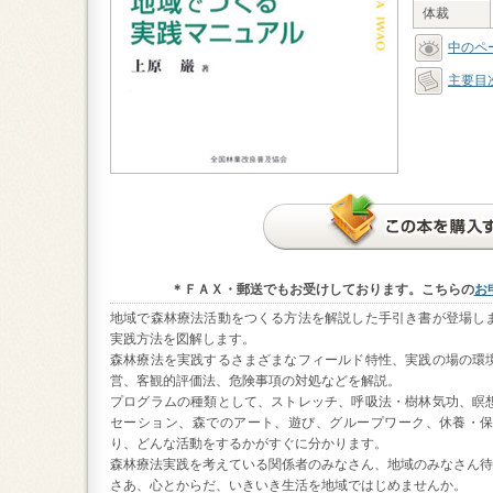
体裁
中のペ
主要目
＊ＦＡＸ・郵送でもお受けしております。こちらの
お
地域で森林療法活動をつくる方法を解説した手引き書が登場し
実践方法を図解します。
森林療法を実践するさまざまなフィールド特性、実践の場の環
営、客観的評価法、危険事項の対処などを解説。
プログラムの種類として、ストレッチ、呼吸法・樹林気功、瞑
セーション、森でのアート、遊び、グループワーク、休養・
り、どんな活動をするかがすぐに分かります。
森林療法実践を考えている関係者のみなさん、地域のみなさん待
さあ、心とからだ、いきいき生活を地域ではじめませんか。