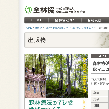
HOME
>
出版物
>
[単行本] 森と親しむ本・森の魅力を伝える本
>
「森林療法
森林療
践マニ
写真で図解。
計画・運営か
著者
定価
ISBN