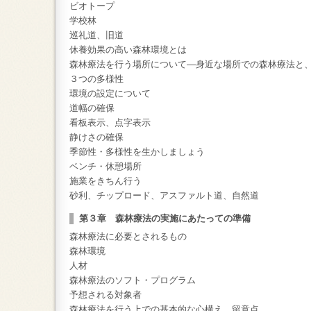
ビオトープ
学校林
巡礼道、旧道
休養効果の高い森林環境とは
森林療法を行う場所について―身近な場所での森林療法と
３つの多様性
環境の設定について
道幅の確保
看板表示、点字表示
静けさの確保
季節性・多様性を生かしましょう
ベンチ・休憩場所
施業をきちん行う
砂利、チップロード、アスファルト道、自然道
第３章 森林療法の実施にあたっての準備
森林療法に必要とされるもの
森林環境
人材
森林療法のソフト・プログラム
予想される対象者
森林療法を行う上での基本的な心構え、留意点