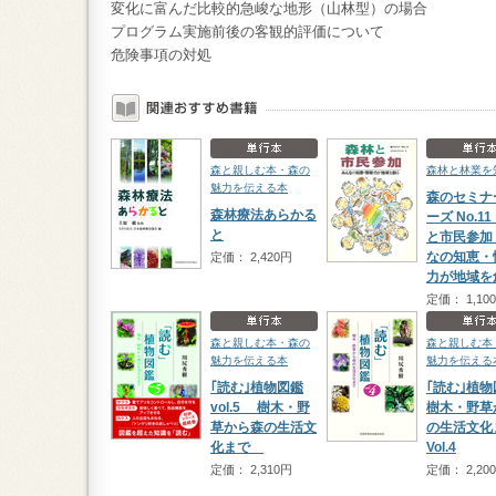
変化に富んだ比較的急峻な地形（山林型）の場合
プログラム実施前後の客観的評価について
危険事項の対処
森と親しむ本・森の
森林と林業を
魅力を伝える本
森のセミナ
森林療法あらかる
ーズ No.1
と
と市民参加 
なの知恵・
定価： 2,420円
力が地域を
定価： 1,10
森と親しむ本・森の
森と親しむ本
魅力を伝える本
魅力を伝える
｢読む｣植物図鑑
｢読む｣植
vol.5 樹木・野
樹木・野草
草から森の生活文
の生活文
化まで
Vol.4
定価： 2,310円
定価： 2,20