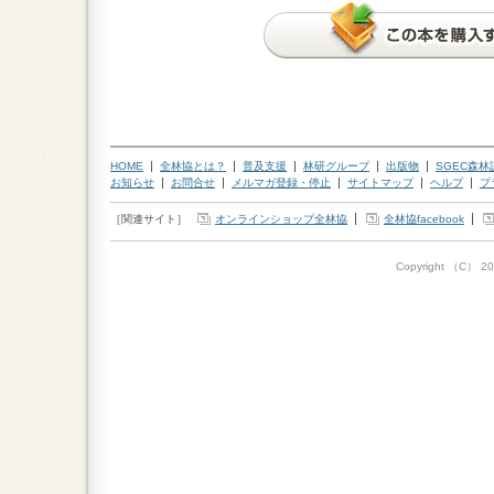
HOME
全林協とは？
普及支援
林研グループ
出版物
SGEC森
お知らせ
お問合せ
メルマガ登録・停止
サイトマップ
ヘルプ
プ
［関連サイト］
オンラインショップ全林協
全林協facebook
Copyright （C）
20