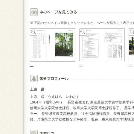
※ 下記のサムネイル画像をクリックすると、ページが拡大して表示さ
---
---
---
上原 巌
上原 巌（うえはら いわお）
1964年（昭和39年） 長野市生まれ 東京農業大学農学部林
信州大学大学院修士課程、岐阜大学大学院博士課程修了。 農学
ラー。 長野県立農業高校教員、社会福祉施設職員、長野県高校
師、兵庫県立大学助教授などを経て、現在、東京農業大学地域環