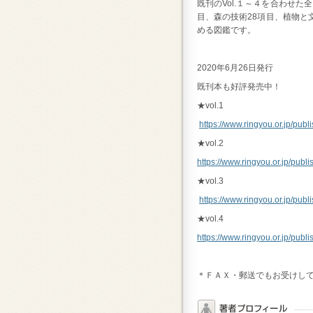
既刊のVol.１～４を合わせた
目、森の技術28項目、植物と
める図鑑です。
2020年6月26日発行
既刊本も好評発売中！
★vol.1
https://www.ringyou.or.jp/publ
★vol.2
https://www.ringyou.or.jp/publi
★vol.3
https://www.ringyou.or.jp/publ
★vol.4
https://www.ringyou.or.jp/publ
＊ＦＡＸ・郵送でもお受けし