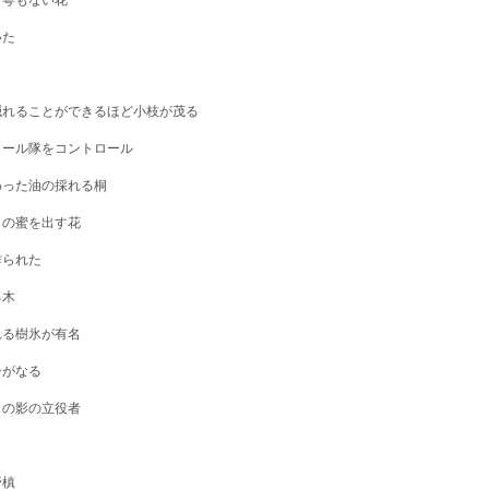
も萼もない花
ていた
隠れることができるほど小枝が茂る
ロール隊をコントロール
わった油の採れる桐
りの蜜を出す花
作られた
る木
れる樹氷が有名
シがなる
」の影の立役者
樹
高野槙