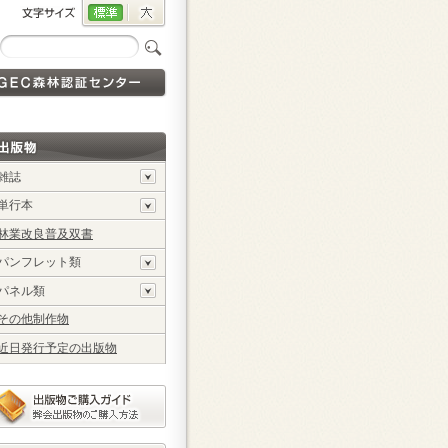
雑誌
単行本
林業改良普及双書
パンフレット類
パネル類
その他制作物
近日発行予定の出版物