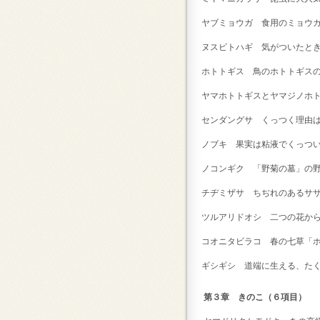
ヤブミョウガ 食用のミョウ
ヌスビトハギ 気がついたと
ホトトギス 鳥のホトトギスの
ヤマホトトギスとヤマジノホ
センダングサ くっつく理由
ノブキ 果実は粘液でくっつ
ノコンギク 「野菊の墓」の
チヂミザサ ちぢれのあるサ
ツルアリドオシ 二つの花か
コオニタビラコ 春の七草「
ギシギシ 道端に生える、た
第３章 きのこ（６項目）