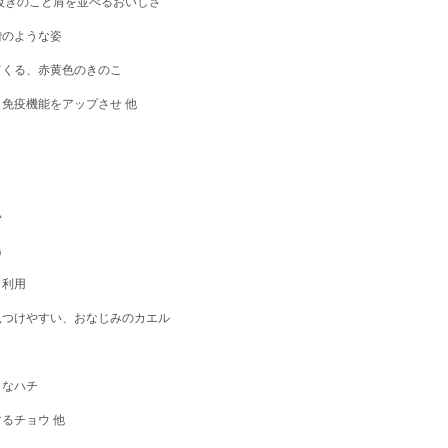
級きのこと肩を並べるおいしさ
僧のような姿
てくる、赤黄色のきのこ
、免疫機能をアップさせ
他
）
る
しい
県鳥
も利用
見つけやすい、おなじみのカエル
神
うなハチ
するチョウ
他