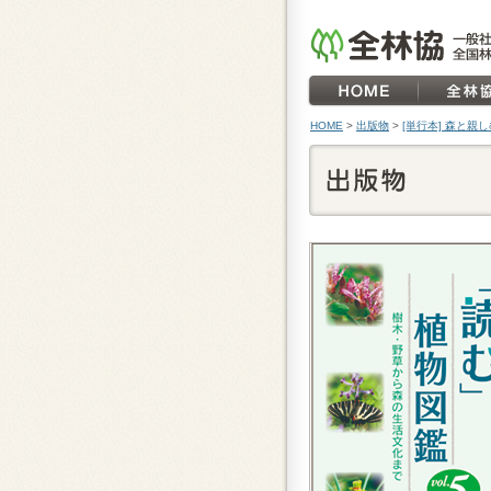
HOME
>
出版物
>
[単行本] 森と