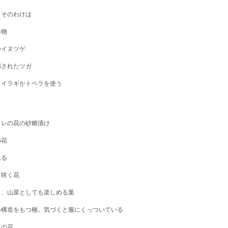
、そのわけは
縁起物
つイヌツゲ
用されたツガ
ヒイラギかトベラを使う
ミレの花の砂糖漬け
春の花
採れる
き咲く花
と、山菜としても楽しめる葉
い構造をもつ種。気づくと服にくっついている
気の花