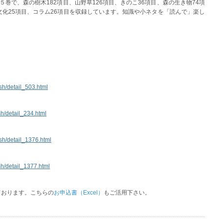
全５巻で、森の樹木182項目、山野草126項目、きのこ36項目、森の生き物74項
文化25項目、コラム26項目を収録しています。知識や小ネタを「読んで」楽し
ish/detail_503.html
sh/detail_234.html
ish/detail_1376.html
ish/detail_1377.html
ております。こちらの
お申込書（Excel）
もご活用下さい。