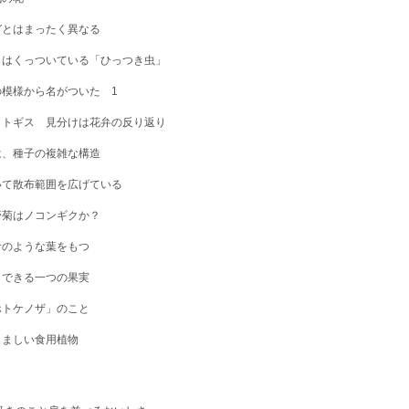
ガとはまったく異なる
きはくっついている「ひっつき虫」
模様から名がついた 1
トトギス 見分けは花弁の反り返り
は、種子の複雑な構造
いて散布範囲を広げている
野菊はノコンギクか？
サのような葉をもつ
らできる一つの果実
ホトケノザ」のこと
くましい食用植物