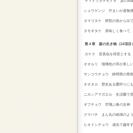
ヤマドリタケモドキ あの高
ショウゲンジ 佇まいが虚無
タマゴタケ 卵型の壺から出
タモギタケ 美味しく食べて
第４章 森の生き物（24項目
カケス 音真似を得意とす
オオルリ 瑠璃色の羽が美
サンコウチョウ 静岡県の
オオタカ 歴史ある鷹狩りに
ニホンアマガエル 生活圏で
ギフチョウ 空飛ぶ春の女
クマバチ まん丸の砲弾のよ
ヒオドシチョウ 成虫で越冬