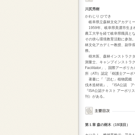
川尻秀樹
かわじり ひでき
岐阜県立森林文化アカデミー 
1959年、岐阜県美濃市生ま
農工大学を経て岐阜県職員と
その傍ら環境教育活動に参加
林文化アカデミー教授、副学長
務。
樹木医、森林インストラクタ
測量士、キャンプインストラクタ
Facilitator」、国際アー
所（ATI）認定「樹護士アー
著書に『「読む」植物図鑑 v
伐木造材術』、『ISA公認 
『ISA公認テキスト アーボ
刊）がある。
第１章 森の樹木（19項目）