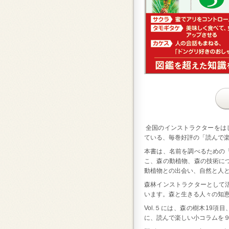
全国のインストラクターをは
ている、毎巻好評の「読んで
本書は、名前を調べるための
こ、森の動植物、森の技術に
動植物との出会い、自然と人
森林インストラクターとして
います。森と生きる人々の知
Vol.５には、森の樹木19
に、読んで楽しい小コラムを