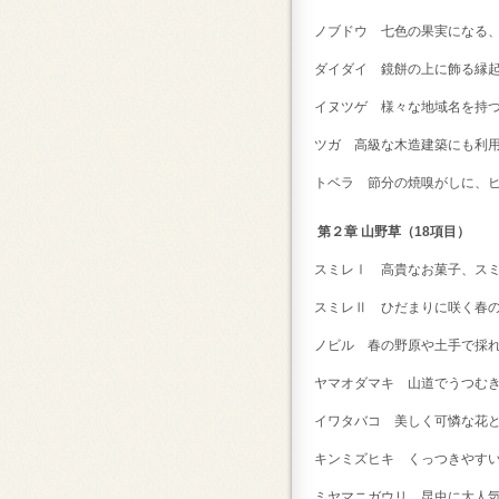
ノブドウ 七色の果実になる
ダイダイ 鏡餅の上に飾る
イヌツゲ 様々な地域名を持
ツガ 高級な木造建築にも利
トベラ 節分の焼嗅がしに、
第２章 山野草（18項目）
スミレⅠ 高貴なお菓子、ス
スミレⅡ ひだまりに咲く
ノビル 春の野原や土手で
ヤマオダマキ 山道でうつむ
イワタバコ 美しく可憐な花
キンミズヒキ くっつきやす
ミヤマニガウリ 昆虫に大人