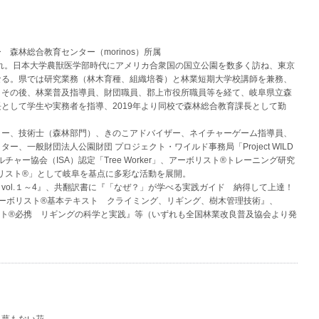
森林総合教育センター（morinos）所属
れ。日本大学農獣医学部時代にアメリカ合衆国の国立公園を数多く訪ね、東京
なる。県では研究業務（林木育種、組織培養）と林業短期大学校講師を兼務、
。その後、林業普及指導員、財団職員、郡上市役所職員等を経て、岐阜県立森
として学生や実務者を指導、2019年より同校で森林総合教育課長として勤
ー、技術士（森林部門）、きのこアドバイザー、ネイチャーゲーム指導員、
ー、一般財団法人公園財団 プロジェクト・ワイルド事務局「Project WILD
ボリカルチャー協会（ISA）認定「Tree Worker」、アーボリスト®トレーニング研究
ボリスト®」として岐阜を基点に多彩な活動を展開。
ol.１～4』、共翻訳書に『「なぜ？」が学べる実践ガイド 納得して上達！
アーボリスト®基本テキスト クライミング、リギング、樹木管理技術』、
リスト®必携 リギングの科学と実践』等（いずれも全国林業改良普及協会より発