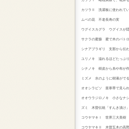
カツラⅠ 雌雄異株で、花弁
カツラⅡ 洗濯板に使われ
ムベの花 不老長寿の実
ウグイスカグラ ウグイスが
サクラの蜜腺 蜜で木のパト
シナアブラギリ 支那から伝
ユリノキ 溢れるほどたっぷ
シナノキ 樹皮から糸や布が
ミズメ 水のように樹液がで
オオシラビソ 亜寒帯で見ら
オオウラジロノキ 小さなナ
ズミ 木曽伝統「すんき漬け
コウヤマキⅠ 世界三大美
コウヤマキⅡ 木曽五木の