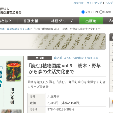
お問合せ
サイトマップ
ヘルプ
全サイト内
出版物
親しむ本・森の魅力を伝える本
>
「｢読む｣植物図鑑 vol.5 樹木・野草から森の生活文化まで 」
森と親しむ本・森の魅力を伝える本
｢読む｣植物図鑑 vol.5 樹木・野草
から森の生活文化まで
図鑑を超えた知識を「読む」 知的好奇心を刺激する好評
シリーズ最終巻
著者
川尻秀樹
定価
2,310円 （本体2,100円）
ISBN
978-4-88138-388-9