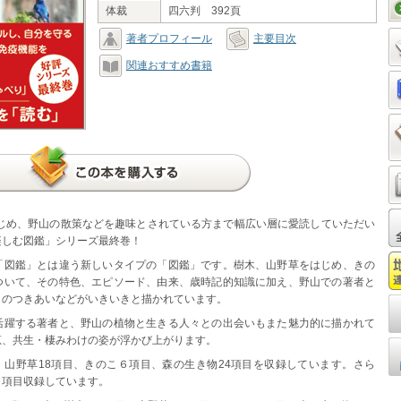
体裁
四六判 392頁
著者プロフィール
主要目次
関連おすすめ書籍
じめ、野山の散策などを趣味とされている方まで幅広い層に愛読していただい
楽しむ図鑑」シリーズ最終巻！
「図鑑」とは違う新しいタイプの「図鑑」です。樹木、山野草をはじめ、きの
ついて、その特色、エピソード、由来、歳時記的知識に加え、野山での著者と
とのつきあいなどがいきいきと描かれています。
活躍する著者と、野山の植物と生きる人々との出会いもまた魅力的に描かれて
恵、共生・棲みわけの姿が浮かび上がります。
項目、山野草18項目、きのこ６項目、森の生き物24項目を収録しています。さら
９項目収録しています。