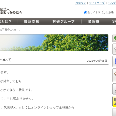
お問合せ
サイトマップ
ヘルプ
全サイト内
出版物
Xの不具合について
について
2023年06月05日
います。
合が発生しており
ことができない状況です。
して、申し訳ありません。
、代表FAX、もしくはオンラインショップ全林協から