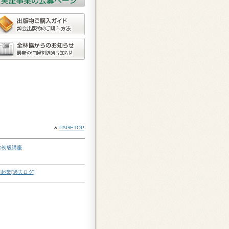
PAGETOP
の初級講座
起業[過去ログ]