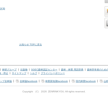
r.jp
」
お知らせ TOPに戻る
林研グループ
出版物
SGEC森林認証センター
森林・林業 用語辞典
森林所有者のため
録・停止
サイトマップ
ヘルプ
プライバシーポリシー
ップ全林協
全林協facebook
林業新知識facebook
現代林業facebook
山村
Copyright （C）
2026
ZENRINKYOU
. All rights reserved.