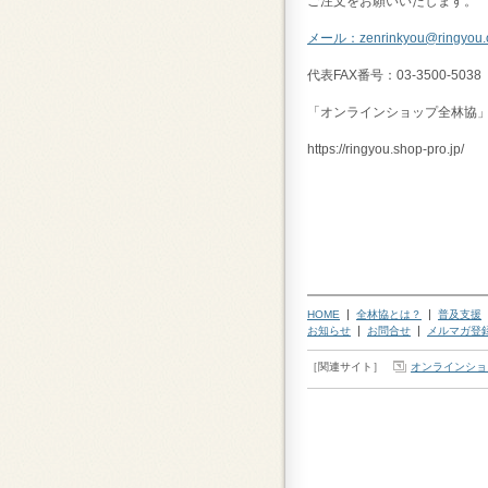
ご注文をお願いいたします。
メール：zenrinkyou@ringyou.o
代表FAX番号：03-3500-5038
「オンラインショップ全林協
https://ringyou.shop-pro.jp/
HOME
全林協とは？
普及支援
お知らせ
お問合せ
メルマガ登
［関連サイト］
オンラインショ